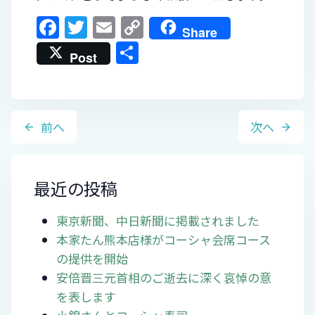
F
T
E
C
Share
a
w
m
o
共
Post
c
itt
ai
p
有
e
er
l
y
b
Li
投
前へ
次へ
o
n
稿
o
k
ナ
k
ビ
最近の投稿
ゲ
東京新聞、中日新聞に掲載されました
ー
本家たん熊本店様がコーシャ会席コース
シ
の提供を開始
ョ
安倍晋三元首相のご逝去に深く哀悼の意
を表します
ン