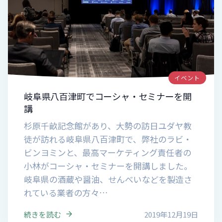
イベント
岐阜県八百津町でコーシャ・セミナーを開
講
杉原千畝記念館があり、大勢の訪日ユダヤ教
徒が訪れる岐阜県八百津町で、弊社のラビ・
ビンヨミンと、最高マーケティング責任者の
小林がコーシャ・セミナーを開講しました。
岐阜県の酒蔵や醤油、せんべいなどを製造さ
れている業者の方々…
続きを読む
2019年12月19日