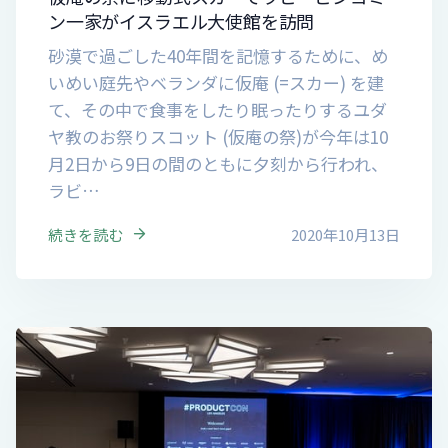
ン一家がイスラエル大使館を訪問
砂漠で過ごした40年間を記憶するために、め
いめい庭先やベランダに仮庵 (=スカー) を建
て、その中で食事をしたり眠ったりするユダ
ヤ教のお祭りスコット (仮庵の祭)が今年は10
月2日から9日の間のともに夕刻から行われ、
ラビ…
続きを読む
2020年10月13日