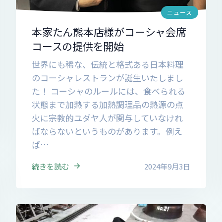
ニュース
本家たん熊本店様がコーシャ会席
コースの提供を開始
世界にも稀な、伝統と格式ある日本料理
のコーシャレストランが誕生いたしまし
た！ コーシャのルールには、食べられる
状態まで加熱する加熱調理品の熱源の点
火に宗教的ユダヤ人が関与していなけれ
ばならないというものがあります。例え
ば…
続きを読む
2024年9月3日