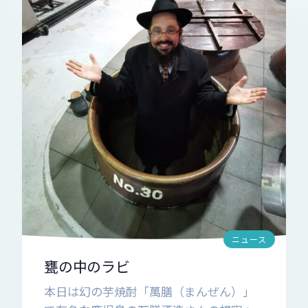
ニュース
甕の中のラビ
本日は幻の芋焼酎「萬膳（まんぜん）」