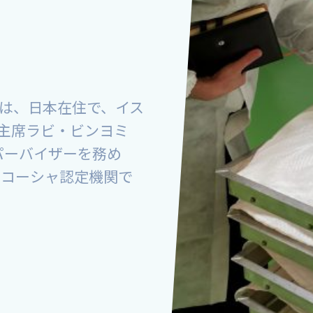
）は、日本在住で、イス
主席ラビ・ビンヨミ
パーバイザーを務め
のコーシャ認定機関で