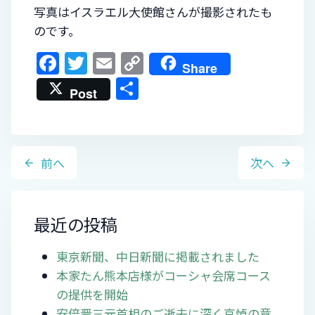
写真はイスラエル大使館さんが撮影されたも
のです。
F
T
E
C
Share
a
w
m
o
共
Post
c
itt
ai
p
有
e
er
l
y
b
Li
投
前へ
次へ
o
n
稿
o
k
ナ
k
ビ
最近の投稿
ゲ
東京新聞、中日新聞に掲載されました
ー
本家たん熊本店様がコーシャ会席コース
シ
の提供を開始
ョ
安倍晋三元首相のご逝去に深く哀悼の意